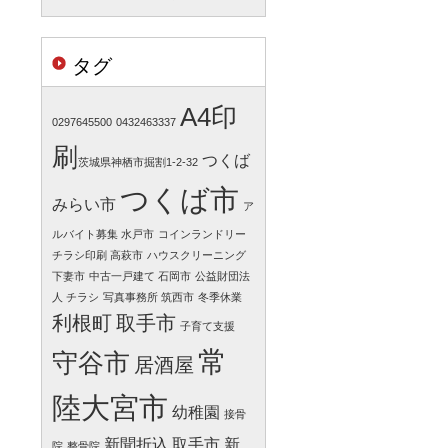
タグ
A4印
0297645500
0432463337
刷
つくば
​​茨城県神栖市掘割1-2-32
つくば市
みらい市
ア
ルバイト募集 水戸市
コインランドリー
チラシ印刷 高萩市
ハウスクリーニング
下妻市
中古一戸建て 石岡市
公益財団法
人 チラシ
写真事務所 筑西市
冬季休業
利根町
取手市
子育て支援
常
守谷市
居酒屋
陸大宮市
幼稚園
接骨
新聞折込 取手市
新
院
整骨院