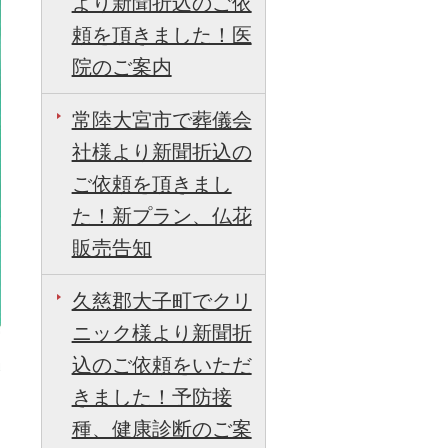
より新聞折込のご依
頼を頂きました！医
院のご案内
常陸大宮市で葬儀会
社様より新聞折込の
ご依頼を頂きまし
た！新プラン、仏花
販売告知
久慈郡大子町でクリ
ニック様より新聞折
込のご依頼をいただ
きました！予防接
種、健康診断のご案
日