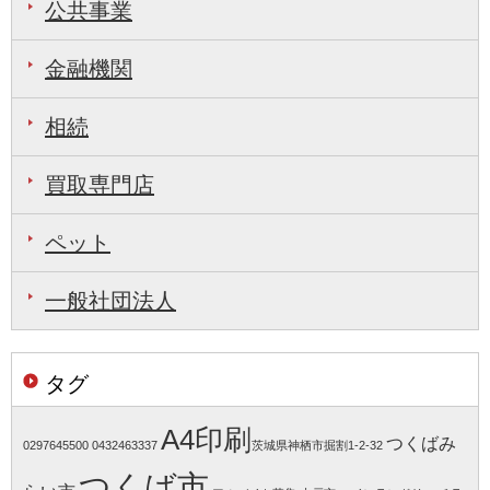
公共事業
金融機関
相続
買取専門店
ペット
一般社団法人
タグ
A4印刷
つくばみ
0297645500
0432463337
​​茨城県神栖市掘割1-2-32
つくば市