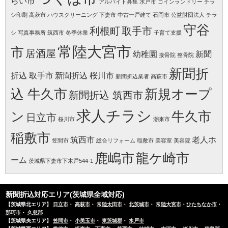
らい市
アルバイト募集 水戸市
コインランドリー
チラ
シ印刷 高萩市
ハウスクリーニング
下妻市
中古一戸建て 石岡市
公益財団法人 チラ
守谷
利根町
取手市
シ
写真事務所 筑西市
冬季休業
子育て支援
常陸大宮市
市
居酒屋
幼稚園
新聞
接骨院
整骨院
新聞折
折込 取手市
新聞折込 桜川市
新聞折込業者 高萩市
込 牛久市
新規オープ
新聞折込 筑西市
求人チラシ
ン
牛久市
日立市
桜川市
潮来市
稲敷市
筑西市
老人ホ
笠間市
総合リフォーム 稲敷市
美容室
美容院
鹿嶋市
龍ケ崎市
ーム
茨城県下妻市下木戸544-1
新聞折込対応エリア(茨城県全域対応)
【茨城県北エリア】
日立市
・
高萩市
・
常陸太田市
・
北茨城市
・
常陸大宮市
・
ひたちなか市
・
那珂市
・
久慈郡
【茨城県央エリア】
笠間市
・
小美玉市
・
東茨城郡
・
水戸市