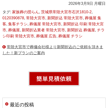
2026年3月9日 月曜日
タグ:
家族葬の団らん
,
茨城県常陸大宮市石沢1810-2
,
0120390878
,
常陸大宮市
,
新聞折込 常陸大宮市
,
葬儀屋 集
客
,
集客チラシ
,
葬儀屋 常陸大宮市
,
新聞折込 印刷 常陸大宮
市
,
葬儀屋
,
新聞折込業者 常陸大宮市
,
新聞折込 葬儀屋
,
チラ
シ印刷 常陸大宮市
,
葬儀屋 広告
,
葬儀屋 チラシ
常陸大宮市で葬儀会社様より新聞折込のご依頼を頂きま
した！新プランのご案内
最近の投稿