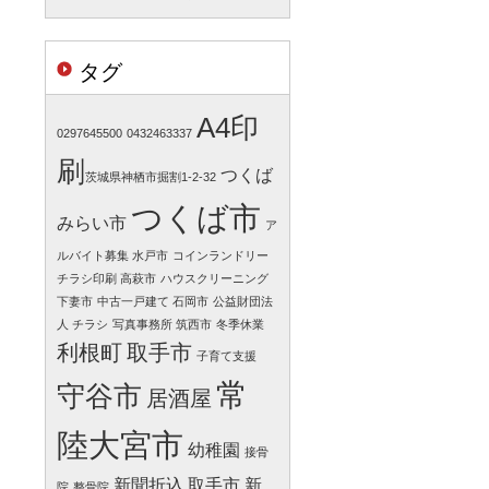
タグ
A4印
0297645500
0432463337
刷
つくば
​​茨城県神栖市掘割1-2-32
つくば市
みらい市
ア
ルバイト募集 水戸市
コインランドリー
チラシ印刷 高萩市
ハウスクリーニング
下妻市
中古一戸建て 石岡市
公益財団法
人 チラシ
写真事務所 筑西市
冬季休業
利根町
取手市
子育て支援
常
守谷市
居酒屋
陸大宮市
幼稚園
接骨
新聞折込 取手市
新
院
整骨院