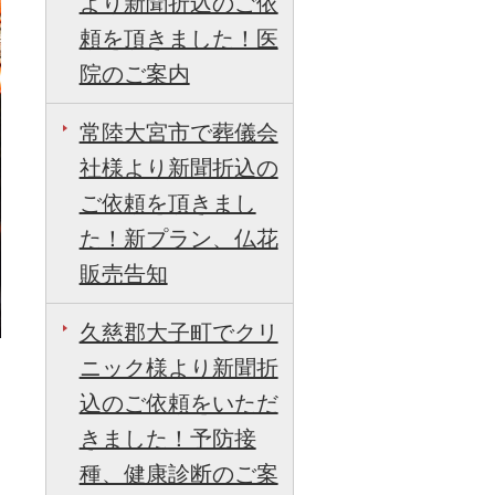
より新聞折込のご依
頼を頂きました！医
院のご案内
常陸大宮市で葬儀会
社様より新聞折込の
ご依頼を頂きまし
た！新プラン、仏花
販売告知
久慈郡大子町でクリ
ニック様より新聞折
込のご依頼をいただ
日
きました！予防接
種、健康診断のご案