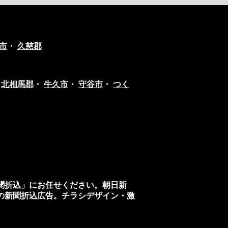
市
・
久慈郡
・
北相馬郡
・
牛久市
・
守谷市
・
つく
聞折込」
にお任せください。朝日新
の
新聞折込広告
。
チラシデザイン
・
激