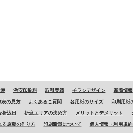
数表
激安印刷料
取引実績
チラシデザイン
新着情報
数表の見方
よくあるご質問
各用紙のサイズ
印刷用紙
な折込日
折込エリアの決め方
メリットとデメリット
れる原稿の作り方
印刷断裁について
個人情報・利用規約