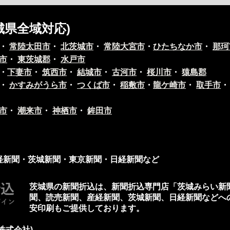
城県全域対応)
・
常陸太田市
・
北茨城市
・
常陸大宮市
・
ひたちなか市
・
那珂
市
・
東茨城郡
・
水戸市
・
下妻市
・
筑西市
・
結城市
・
古河市
・
桜川市
・
猿島郡
・
かすみがうら市
・
つくば市
・
稲敷市
・
龍ケ崎市
・
取手市
市
・
潮来市
・
神栖市
・
鉾田市
経新聞・茨城新聞・東京新聞・日経新聞など
茨城県の新聞折込
は、
新聞折込専門店「茨城みらい新
聞、読売新聞、産経新聞、茨城新聞、日経新聞などへ
安印刷
もご提供しております。
株式会社)