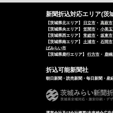
新聞折込対応エリア(茨
【茨城県北エリア】
日立市
・
高萩市
【茨城県央エリア】
笠間市
・
小美玉
【茨城県西エリア】
常総市
・
坂東市
【茨城県南エリア】
土浦市
・
石岡市
ばみらい市
【茨城県鹿行エリア】
行方市
・
鹿嶋
折込可能新聞社
朝日新聞・読売新聞・毎日新聞・産
運営会社及び会社概要(未來総合広告