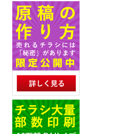
が
県
も