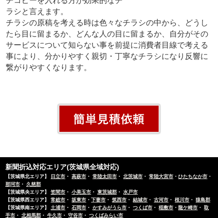
チコピーを入れる方が効果的なチ
ラシと言えます。
チラシの原稿を考える時は色々なチラシの中から、どうし
たら目に留まるか、どんな人の目に留まるか、自分がその
サービスについて知らない事を前提に消費者目線で考える
事により、分かりやすく親切・丁寧なチラシになり反響に
繋がりやすくなります。
新聞折込対応エリア(茨城県全域対応)
【茨城県北エリア】
日立市
・
高萩市
・
常陸太田市
・
北茨城市
・
常陸大宮市
・
ひたちなか市
・
那珂市
・
久慈郡
【茨城県央エリア】
笠間市
・
小美玉市
・
東茨城郡
・
水戸市
【茨城県西エリア】
常総市
・
坂東市
・
下妻市
・
筑西市
・
結城市
・
古河市
・
桜川市
・
猿島郡
【茨城県南エリア】
土浦市
・
石岡市
・
かすみがうら市
・
つくば市
・
稲敷市
・
龍ケ崎市
・
取
手市
・
北相馬郡
・
牛久市
・
守谷市
・
つくばみらい市