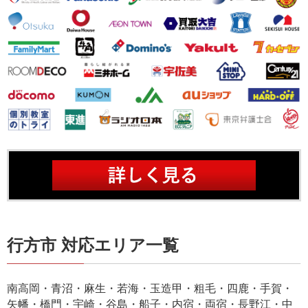
行方市 対応エリア一覧
南高岡・青沼・麻生・若海・玉造甲・粗毛・四鹿・手賀・
矢幡・橋門・宇崎・谷島・船子・内宿・両宿・長野江・中