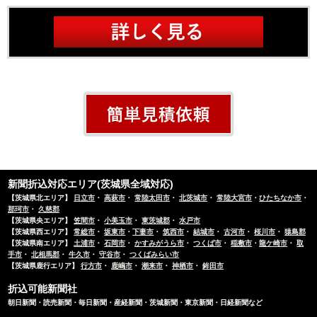
新聞折込対応エリア(茨城県全域対応)
【茨城県北エリア】
日立市
・
高萩市
・
常陸太田市
・
北茨城市
・
常陸大宮市
・
ひたちなか市
・
那珂市
・
久慈郡
【茨城県央エリア】
笠間市
・
小美玉市
・
東茨城郡
・
水戸市
【茨城県西エリア】
常総市
・
坂東市
・
下妻市
・
筑西市
・
結城市
・
古河市
・
桜川市
・
猿島郡
【茨城県南エリア】
土浦市
・
石岡市
・
かすみがうら市
・
つくば市
・
稲敷市
・
龍ケ崎市
・
取
手市
・
北相馬郡
・
牛久市
・
守谷市
・
つくばみらい市
【茨城県鹿行エリア】
行方市
・
鹿嶋市
・
潮来市
・
神栖市
・
鉾田市
折込可能新聞社
朝日新聞・読売新聞・毎日新聞・産経新聞・茨城新聞・東京新聞・日経新聞など