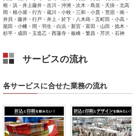
根・浜・井上藤井・吉川・沖洲・次木・島並・天掛・北高
岡・根小屋・行方・蔵川・小牧・三和・小貫・荒宿・南・
井貝・藤井・行戸・井上・於下・八木蒔・五町田・小高・
籠田・小幡・岡・羽生・白浜・新宮・富田・山田・捻木・
杉平・成田・玉造乙・西蓮寺・板峰・繁昌・芹沢・石神
サービスの流れ
各サービスに合せた業務の流れ