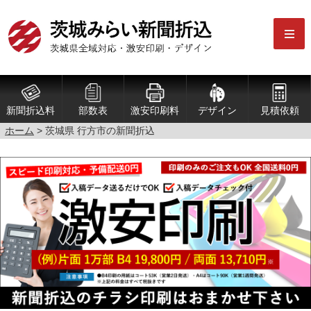
新聞折込料
部数表
激安印刷料
デザイン
見積依頼
ホーム
> 茨城県 行方市の新聞折込