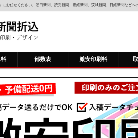
」
にお任せください。朝日新聞、読売新聞、産経新聞、茨城新聞、日経新聞などへ
込料
部数表
激安印刷料