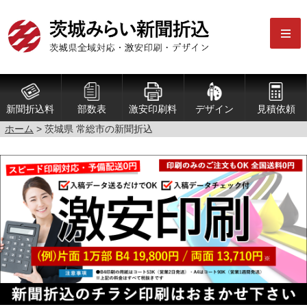
新聞折込料
部数表
激安印刷料
デザイン
見積依頼
ホーム
> 茨城県 常総市の新聞折込