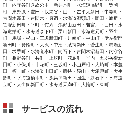
町・内守谷町きぬの里・新井木町・水海道高野町・豊岡
町・東野原・豊田・収納谷・山口・左平太新田・中妻町・
古間木新田・古間木・原宿・水海道淵頭町・岡田・崎房・
笹塚新田町・平町・舘方・鴻野山新田・若宮戸・曲田・水
海道栄町・水海道森下町・栗山新田・水海道元町・羽生
町・馬場・杉山・三坂新田町・川崎町・中山町・伊左衛門
新田町・箕輪町・大沢・中沼・蔵持新田・菅生町・馬場新
田・坂手町・水海道本町・向石下・古間木沼新田・内守谷
町・相野谷町・兵町・上蛇町・花島町・平内・五郎兵衛新
田町・小保川・十花町・三坂町・小山戸町・大崎町・本豊
田・福二町・水海道山田町・蔵持・篠山・大塚戸町・大生
郷町・水海道橋本町・孫兵ヱ新田・国生・新石下・水海道
宝町・大生郷新田町・水海道天満町・大輪町・東町
サービスの流れ