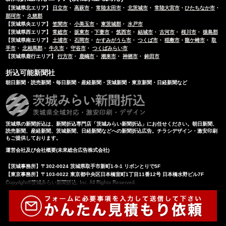
【茨城県北エリア】
日立市
・
高萩市
・
常陸太田市
・
北茨城市
・
常陸大宮市
・
ひたちなか市
・
那珂市
・
久慈郡
【茨城県央エリア】
笠間市
・
小美玉市
・
東茨城郡
・
水戸市
【茨城県西エリア】
常総市
・
坂東市
・
下妻市
・
筑西市
・
結城市
・
古河市
・
桜川市
・
猿島郡
【茨城県南エリア】
土浦市
・
石岡市
・
かすみがうら市
・
つくば市
・
稲敷市
・
龍ケ崎市
・
取
手市
・
北相馬郡
・
牛久市
・
守谷市
・
つくばみらい市
【茨城県鹿行エリア】
行方市
・
鹿嶋市
・
潮来市
・
神栖市
・
鉾田市
折込可能新聞社
朝日新聞・読売新聞・毎日新聞・産経新聞・茨城新聞・東京新聞・日経新聞など
茨城県の新聞折込
は、
新聞折込専門店「茨城みらい新聞折込」
にお任せください。朝日新聞、
読売新聞、産経新聞、茨城新聞、日経新聞などへの
新聞折込広告
。
チラシデザイン
・
激安印刷
もご提供しております。
運営会社及び会社概要(未來総合広告株式会社)
【茨城事務所】〒302-0024 茨城県取⼿市新町1-9-1 リボンとりで5F
【東京事務所】〒103-0022 東京都中央区⽇本橋室町1丁⽬11番12号 ⽇本橋⽔野ビル7F
Copyright©茨城みらい新聞折込, Inc. All Rights Reserved.