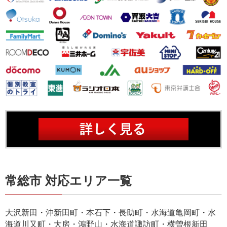
常総市 対応エリア一覧
大沢新田・沖新田町・本石下・長助町・水海道亀岡町・水
海道川又町・大房・鴻野山・水海道諏訪町・横曽根新田